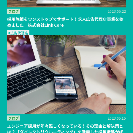
ブログ
2023.05.22
採用施策をワンストップでサポート！求人広告代理店事業を始
めました｜株式会社Link Core
#広告代理店
ブログ
2023.05.15
エンジニア採用が年々難しくなっている！その理由と解決策と
は？「ダイレクトリクルーティング」を活用した採用戦略が成