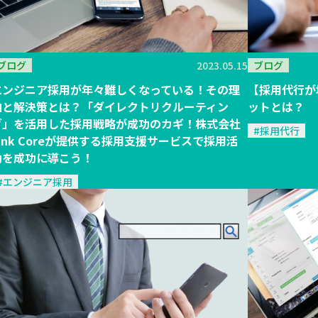
ブログ
2023.05.15
ブログ
エンジニア採用が年々難しくなっている！その理
【採用代行が
由と解決策とは？「ダイレクトリクルーティン
ットとは？
グ」を活用した採用戦略が成功のカギ！株式会社
#採用代行
Link Coreが提供する採用支援サービスで採用活
動を成功に導こう！
#エンジニア採用