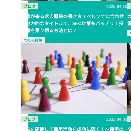
ブログ
2023.04.16
応募が来る求人原稿の書き方！ペルソナに合わせ
た魅力的なタイトルで、SEO対策もバッチリ！採
用難を乗り切る方法とは？
#求人原稿
ブログ
2023.04.05
SNSを駆使して採用活動を成功に導く！〜採用の