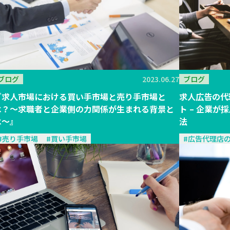
ブログ
ブログ
2023.06.27
求人広告の代
『求人市場における買い手市場と売り手市場と
ト – 企業
は？～求職者と企業側の力関係が生まれる背景と
法
は～』
#広告代理店
#売り手市場
#買い手市場