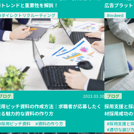
新トレンドと重要性を解説！
広告プラット
#ダイレクトリクルーティング
#indeed
ブログ
ブログ
2023.03.30
採用支援と採
採用ピッチ資料の作成方法｜求職者が応募したく
材採用成功の
なる魅力的な資料の作り方
#採用支援と
#採用ピッチ資料
#資料の作り方
#適切な選び